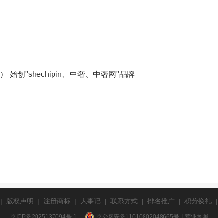
始创"shechipin、中奢、中奢网"品牌
|
版权声明
|
注册商标
|
大事记
|
联系方式
|
排名推广
|
积分换礼
京ICP备2025137094号-1
京公网安备11010802048665号
|
营业执照