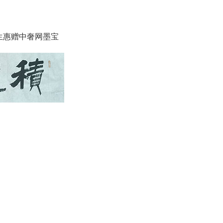
生惠赠中奢网墨宝